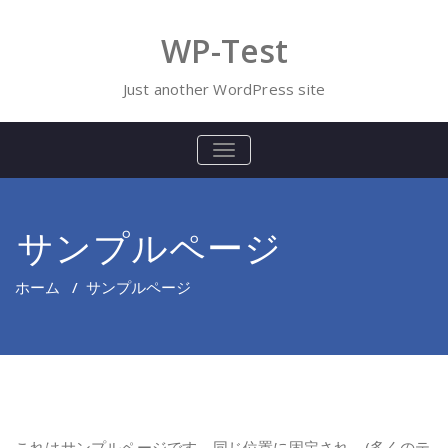
Skip
to
WP-Test
content
Just another WordPress site
ナ
ビ
ゲ
ー
シ
サンプルページ
ョ
ン
を
ホーム
/
サンプルページ
切
り
替
え
これはサンプルページです。同じ位置に固定され、(多くのテ